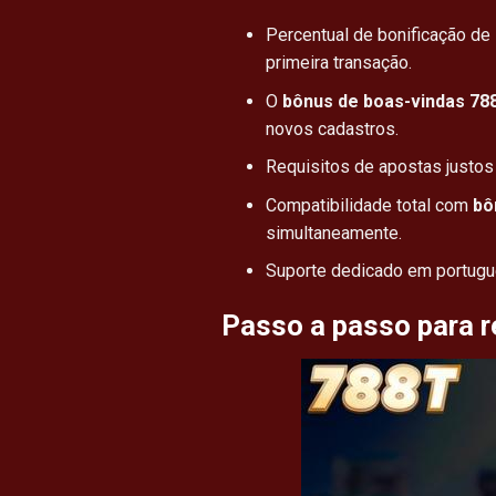
Percentual de bonificação de
primeira transação.
O
bônus de boas-vindas 78
novos cadastros.
Requisitos de apostas justos
Compatibilidade total com
bô
simultaneamente.
Suporte dedicado em português
Passo a passo para r