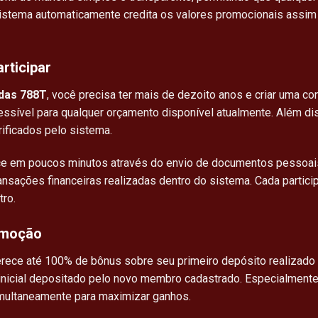
stema automaticamente credita os valores promocionais assim
rticipar
das 788T
, você precisa ter mais de dezoito anos e criar uma co
cessível para qualquer orçamento disponível atualmente. Além d
ificados pelo sistema.
ece em poucos minutos através do envio de documentos pessoais
nsações financeiras realizadas dentro do sistema. Cada partici
ro.
omoção
rece até 100% de bônus sobre seu primeiro depósito realizado 
icial depositado pelo novo membro cadastrado. Especialmente 
multaneamente para maximizar ganhos.