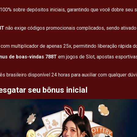
 100% sobre depósitos iniciais, garantindo que você dobre seu 
8T
não exige códigos promocionais complicados, sendo ativado
 com multiplicador de apenas 25x, permitindo liberação rápida d
nus de boas-vindas 788T
em jogos de Slot, apostas esportivas
 brasileiro disponível 24 horas para auxiliar com qualquer dúv
esgatar seu bônus inicial