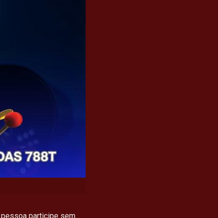
r pessoa participe sem