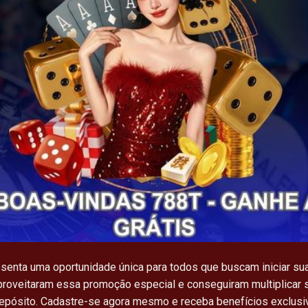
senta uma oportunidade única para todos que buscam iniciar su
 aproveitaram essa promoção especial e conseguiram multiplicar
epósito. Cadastre-se agora mesmo e receba benefícios exclusi