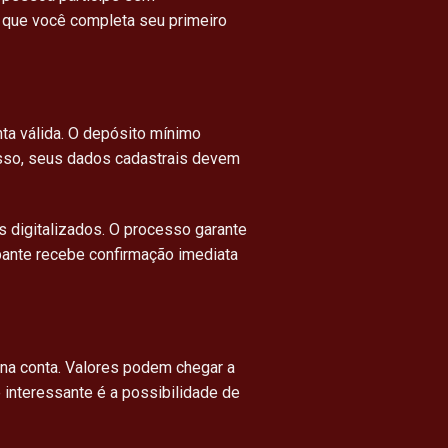
 que você completa seu primeiro
nta válida. O depósito mínimo
isso, seus dados cadastrais devem
 digitalizados. O processo garante
pante recebe confirmação imediata
na conta. Valores podem chegar a
interessante é a possibilidade de