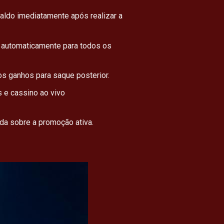
saldo imediatamente após realizar a
 automaticamente para todos os
os ganhos para saque posterior.
 e cassino ao vivo
ida sobre a promoção ativa.