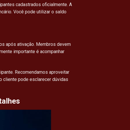
pantes cadastrados oficialmente. A
ário. Você pode utilizar o saldo
ridos após ativação. Membros devem
armente importante é acompanhar
icipante. Recomendamos aproveitar
o cliente pode esclarecer dúvidas
talhes