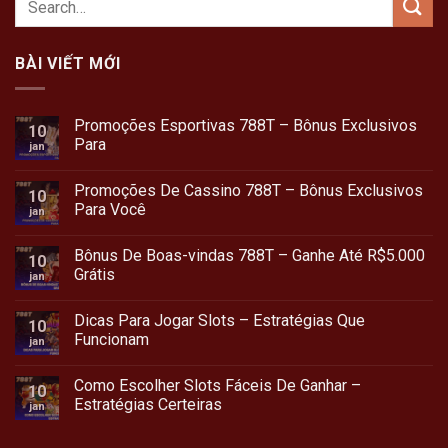
BÀI VIẾT MỚI
Promoções Esportivas 788T – Bônus Exclusivos
10
Para
jan
Promoções De Cassino 788T – Bônus Exclusivos
10
Para Você
jan
Bônus De Boas-vindas 788T – Ganhe Até R$5.000
10
Grátis
jan
Dicas Para Jogar Slots – Estratégias Que
10
Funcionam
jan
Como Escolher Slots Fáceis De Ganhar –
10
Estratégias Certeiras
jan