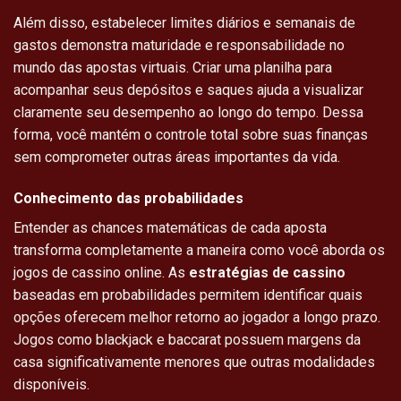
Além disso, estabelecer limites diários e semanais de
gastos demonstra maturidade e responsabilidade no
mundo das apostas virtuais. Criar uma planilha para
acompanhar seus depósitos e saques ajuda a visualizar
claramente seu desempenho ao longo do tempo. Dessa
forma, você mantém o controle total sobre suas finanças
sem comprometer outras áreas importantes da vida.
Conhecimento das probabilidades
Entender as chances matemáticas de cada aposta
transforma completamente a maneira como você aborda os
jogos de cassino online. As
estratégias de cassino
baseadas em probabilidades permitem identificar quais
opções oferecem melhor retorno ao jogador a longo prazo.
Jogos como blackjack e baccarat possuem margens da
casa significativamente menores que outras modalidades
disponíveis.