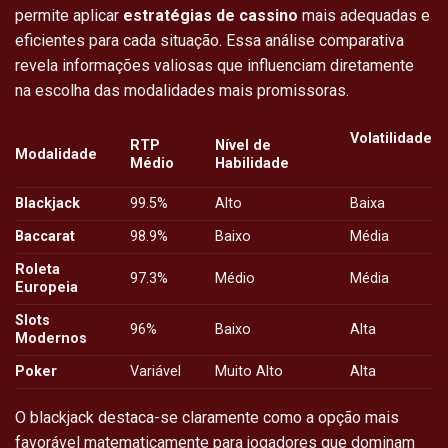
permite aplicar
estratégias de cassino
mais adequadas e
eficientes para cada situação. Essa análise comparativa
revela informações valiosas que influenciam diretamente
na escolha das modalidades mais promissoras.
Volatilidade
RTP
Nível de
Modalidade
Médio
Habilidade
Blackjack
99.5%
Alto
Baixa
Baccarat
98.9%
Baixo
Média
Roleta
97.3%
Médio
Média
Europeia
Slots
96%
Baixo
Alta
Modernos
Poker
Variável
Muito Alto
Alta
O blackjack destaca-se claramente como a opção mais
favorável matematicamente para jogadores que dominam