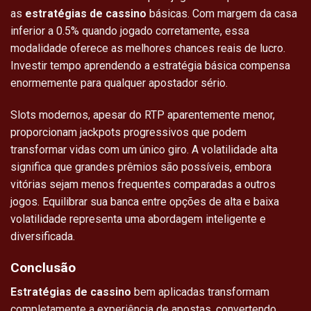
as
estratégias de cassino
básicas. Com margem da casa
inferior a 0.5% quando jogado corretamente, essa
modalidade oferece as melhores chances reais de lucro.
Investir tempo aprendendo a estratégia básica compensa
enormemente para qualquer apostador sério.
Slots modernos, apesar do RTP aparentemente menor,
proporcionam jackpots progressivos que podem
transformar vidas com um único giro. A volatilidade alta
significa que grandes prêmios são possíveis, embora
vitórias sejam menos frequentes comparadas a outros
jogos. Equilibrar sua banca entre opções de alta e baixa
volatilidade representa uma abordagem inteligente e
diversificada.
Conclusão
Estratégias de cassino
bem aplicadas transformam
completamente a experiência de apostas, convertendo