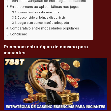
Técnicas avançadas de estratégias de cassino
Erros comuns ao aplicar táticas nos jogos
Ignorar limites estabelecidos
Desconsiderar bônus disponíveis
Jogar sem concentração adequada
Comparativo entre modalidades populares
Conclusão
Principais estratégias de cassino para
iniciantes