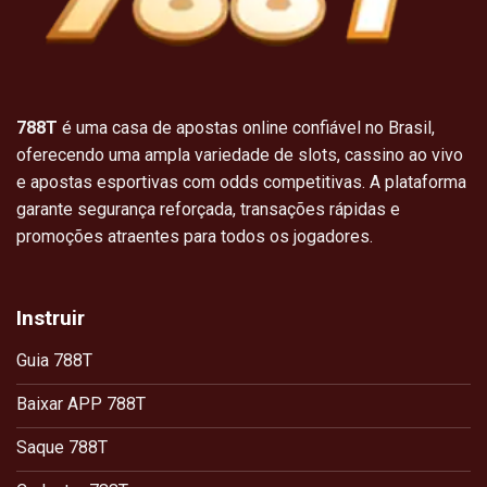
788T
é uma casa de apostas online confiável no Brasil,
oferecendo uma ampla variedade de slots, cassino ao vivo
e apostas esportivas com odds competitivas. A plataforma
garante segurança reforçada, transações rápidas e
promoções atraentes para todos os jogadores.
Instruir
Guia 788T
Baixar APP 788T
Saque 788T