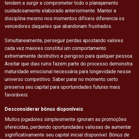
tendem a surgir e comprometer todo o planejamento
cuidadosamente elaborado anteriormente. Manter a
disciplina mesmo nos momentos difíceis diferencia os
vencedores daqueles que abandonam frustrados.
Simultaneamente, perseguir perdas apostando valores
cada vez maiores constitui um comportamento
extremamente destrutivo e perigoso para qualquer pessoa.
Aceitar que dias ruins fazem parte do processo demonstra
maturidade emocional necessária para longevidade nesse
universo competitivo. Saber parar no momento certo
preserva seu capital para oportunidades futuras mais
favoráveis.
Desconsiderar bônus disponíveis
Muitos jogadores simplesmente ignoram as promoções
oferecidas, perdendo oportunidades valiosas de aumentar
significativamente seu capital inicial disponível. Bônus de