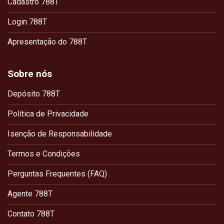
Cadastro 788T
Login 788T
Apresentação do 788T
Sobre nós
Depósito 788T
Política de Privacidade
Isenção de Responsabilidade
Termos e Condições
Perguntas Frequentes (FAQ)
Agente 788T
Contato 788T